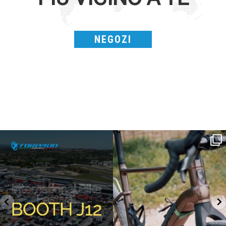
NEGOZI
SAVE THE DATE - #IBF 2026
Kepler R è la gravel pensata per affrontare
lunghe
...
IBF sta per
...
27
0
17
1