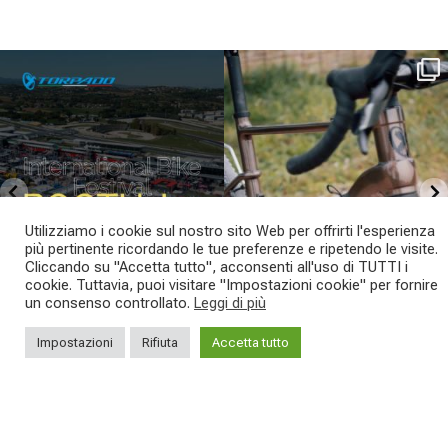
SAVE THE DATE - #IBF 2026
Kepler R è la gravel pensata per affrontare
lunghe
...
IBF sta per
...
27
0
17
1
Utilizziamo i cookie sul nostro sito Web per offrirti l'esperienza
più pertinente ricordando le tue preferenze e ripetendo le visite.
Cliccando su "Accetta tutto", acconsenti all'uso di TUTTI i
cookie. Tuttavia, puoi visitare "Impostazioni cookie" per fornire
un consenso controllato.
Leggi di più
Impostazioni
Rifiuta
Accetta tutto
SEGUICI SUI NOSTRI SOCIAL