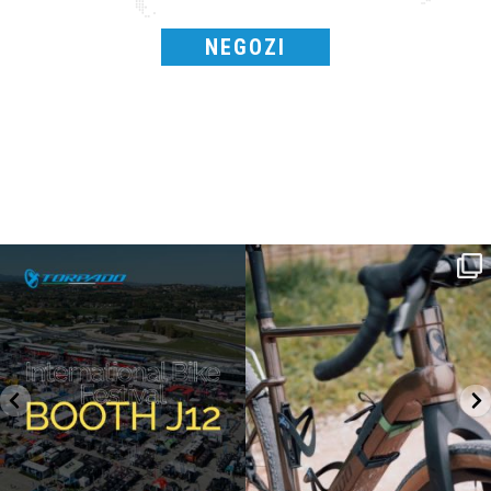
NEGOZI
SAVE THE DATE - #IBF 2026
Kepler R è la gravel pensata per affrontare
lunghe
...
IBF sta per
...
27
0
17
1