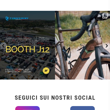
SAVE THE DATE - #IBF 2026
Kepler R è la gravel pensata per affrontare
lunghe
...
IBF sta per
...
26
0
8
0
SEGUICI SUI NOSTRI SOCIAL