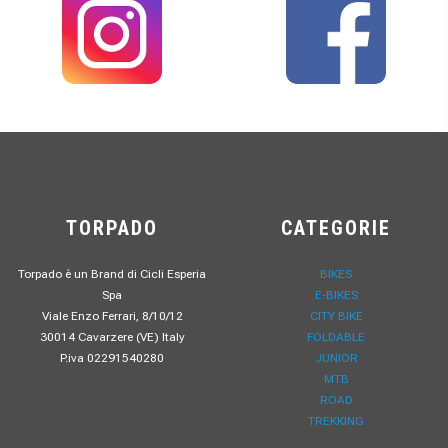
TORPADO
CATEGORIE
Torpado è un Brand di Cicli Esperia
BIKES
Spa
E-BIKES
Viale Enzo Ferrari, 8/10/12
CITY BIKE
30014 Cavarzere (VE) Italy
FOLDABLE
P.iva 02291540280
JUNIOR
MTB
ROAD
TREKKING