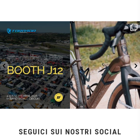
SAVE THE DATE - #IBF 2026
Kepler R è la gravel pensata per affrontare
lunghe
...
IBF sta per
...
27
0
17
1
SEGUICI SUI NOSTRI SOCIAL