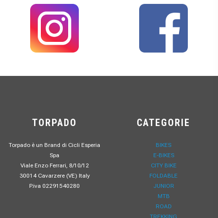
TORPADO
CATEGORIE
Torpado è un Brand di Cicli Esperia
BIKES
Spa
E-BIKES
Viale Enzo Ferrari, 8/10/12
CITY BIKE
30014 Cavarzere (VE) Italy
FOLDABLE
P.iva 02291540280
JUNIOR
MTB
ROAD
TREKKING