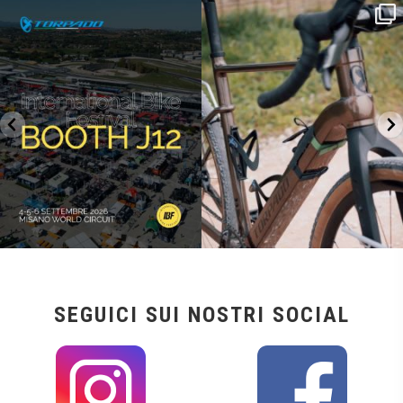
SAVE THE DATE - #IBF 2026
Kepler R è la gravel pensata per affrontare
lunghe
...
IBF sta per
...
28
0
18
1
SEGUICI SUI NOSTRI SOCIAL