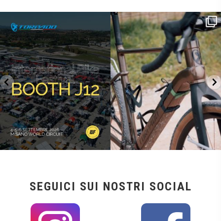
SAVE THE DATE - #IBF 2026
Kepler R è la gravel pensata per affrontare
lunghe
...
IBF sta per
...
26
0
14
1
SEGUICI SUI NOSTRI SOCIAL