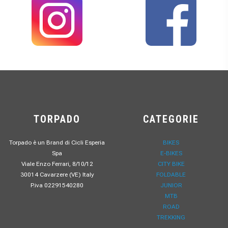
TORPADO
CATEGORIE
Torpado è un Brand di Cicli Esperia
BIKES
Spa
E-BIKES
Viale Enzo Ferrari, 8/10/12
CITY BIKE
30014 Cavarzere (VE) Italy
FOLDABLE
P.iva 02291540280
JUNIOR
MTB
ROAD
TREKKING