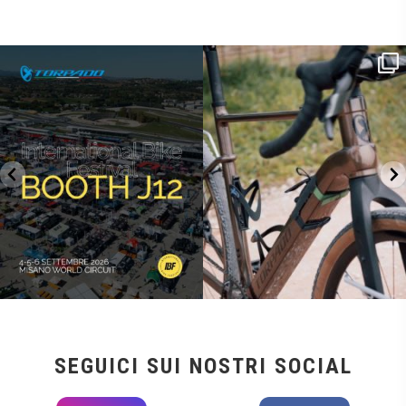
SAVE THE DATE - #IBF 2026
Kepler R è la gravel pensata per affrontare
lunghe
...
IBF sta per
...
26
0
14
1
SEGUICI SUI NOSTRI SOCIAL