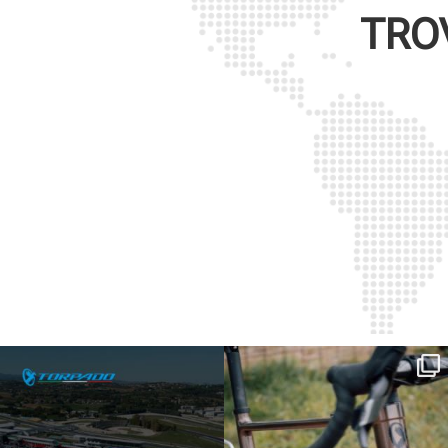
TRO
SAVE THE DATE - #IBF 2026
Kepler R è la gravel pensata per affrontare
lunghe
...
IBF sta per
...
27
0
17
1