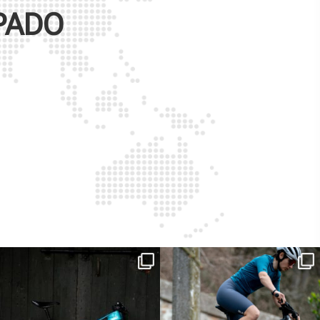
PADO
ReNero R è stata sviluppata per offrire
...
Ieri erano distanze. Oggi con Xanto S
sono
...
149
0
25
0