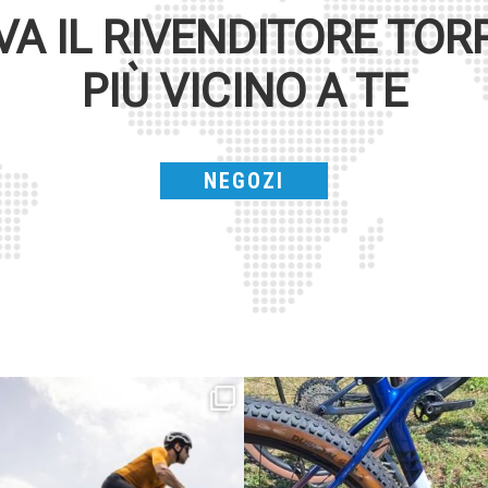
VA IL RIVENDITORE
TOR
PIÙ VICINO A TE
NEGOZI
Parte dalla strada, continua sulla ghiaia,
Torpado ai Campionati Italiani XCO & E-
non
...
MTB
...
24
2
116
1