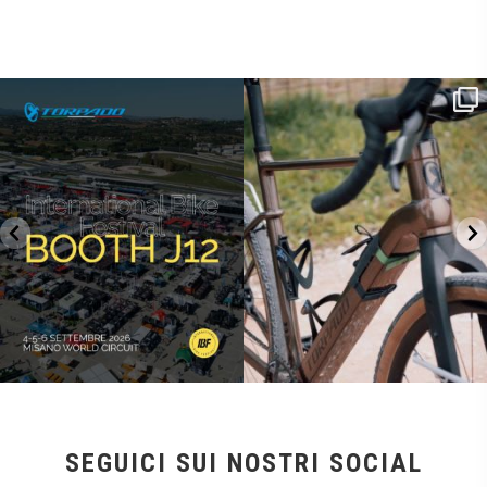
SAVE THE DATE - #IBF 2026
Kepler R è la gravel pensata per affrontare
lunghe
...
IBF sta per
...
27
0
17
1
SEGUICI SUI NOSTRI SOCIAL