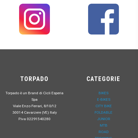
TORPADO
CATEGORIE
Torpado è un Brand di Cicli Esperia
BIKES
Spa
E-BIKES
Viale Enzo Ferrari, 8/10/12
CITY BIKE
30014 Cavarzere (VE) Italy
FOLDABLE
P.iva 02291540280
JUNIOR
MTB
ROAD