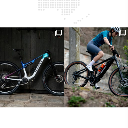
ReNero R è stata sviluppata per offrire
...
Ieri erano distanze. Oggi con Xanto S
sono
...
148
0
25
0