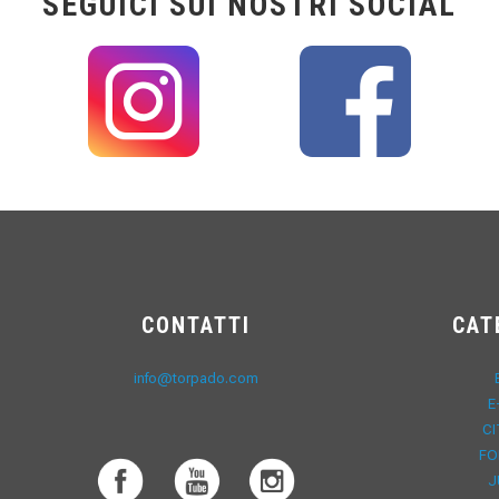
SEGUICI SUI NOSTRI SOCIAL
CONTATTI
CAT
info@torpado.com
E
CI
FO
J