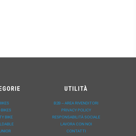
EGORIE
UTILITÀ
BIKES
B2B – AREA RIVENDITORI
-BIKES
PRIVACY POLICY
TY BIKE
RESPONSABILITÀ SOCIALE
LDABLE
LAVORA CON NOI
UNIOR
CONTATTI