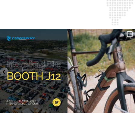
SAVE THE DATE - #IBF 2026
Kepler R è la gravel pensata per affrontare
lunghe
...
IBF sta per
...
26
0
8
0