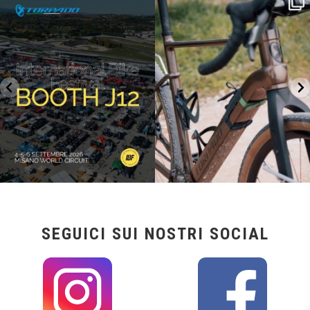
SAVE THE DATE - #IBF 2026
Kepler R è la gravel pensata per affrontare
lunghe
...
IBF sta per
...
26
0
14
1
SEGUICI SUI NOSTRI SOCIAL