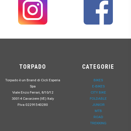
TORPADO
CATEGORIE
Torpado è un Brand di Cicli Esperia
BIKES
Spa
E-BIKES
Viale Enzo Ferrari, 8/10/12
CITY BIKE
30014 Cavarzere (VE) Italy
FOLDABLE
P.iva 02291540280
JUNIOR
MTB
ROAD
TREKKING