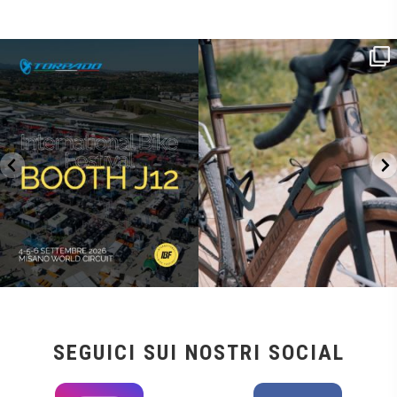
SAVE THE DATE - #IBF 2026
Kepler R è la gravel pensata per affrontare
lunghe
...
IBF sta per
...
28
0
18
1
SEGUICI SUI NOSTRI SOCIAL