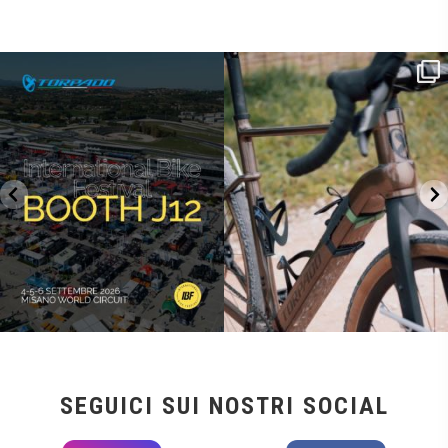
SAVE THE DATE - #IBF 2026
Kepler R è la gravel pensata per affrontare
lunghe
...
IBF sta per
...
27
0
17
1
SEGUICI SUI NOSTRI SOCIAL