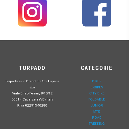
TORPADO
CATEGORIE
Torpado è un Brand di Cicli Esperia
BIKES
Spa
E-BIKES
Viale Enzo Ferrari, 8/10/12
CITY BIKE
30014 Cavarzere (VE) Italy
FOLDABLE
P.iva 02291540280
JUNIOR
MTB
ROAD
TREKKING