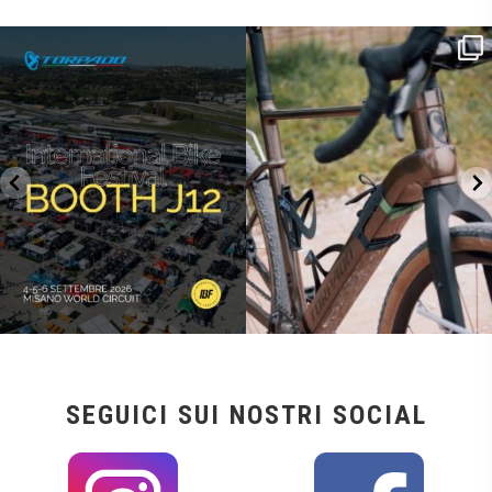
SAVE THE DATE - #IBF 2026
Kepler R è la gravel pensata per affrontare
lunghe
...
IBF sta per
...
26
0
8
0
SEGUICI SUI NOSTRI SOCIAL