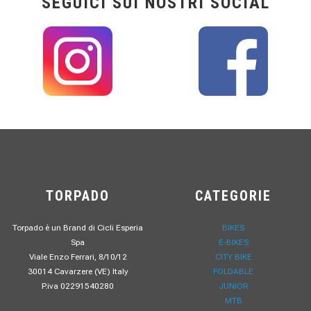
SEGUICI SUI NOSTRI SOCIAL
TORPADO
CATEGORIE
Torpado è un Brand di Cicli Esperia
BIKES
Spa
E-BIKES
Viale Enzo Ferrari, 8/10/12
CITY BIKE
30014 Cavarzere (VE) Italy
FOLDABLE
P.iva 02291540280
JUNIOR
MTB