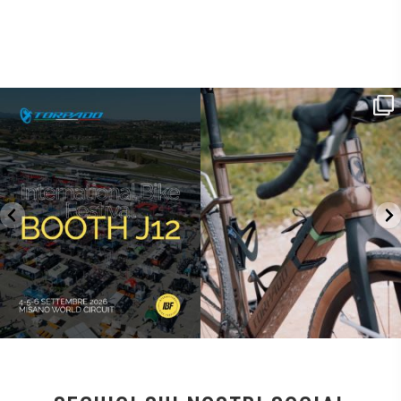
SAVE THE DATE - #IBF 2026
Kepler R è la gravel pensata per affrontare
lunghe
...
IBF sta per
...
26
0
8
0