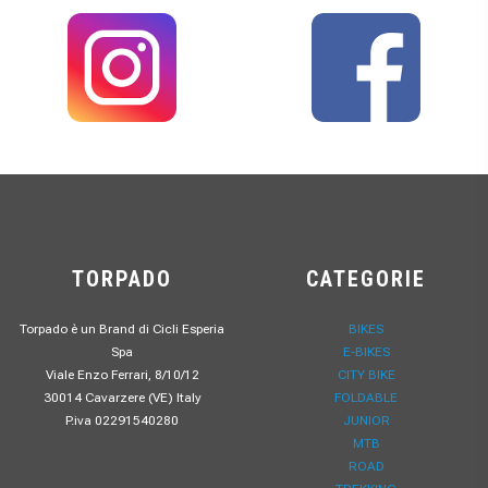
TORPADO
CATEGORIE
Torpado è un Brand di Cicli Esperia
BIKES
Spa
E-BIKES
Viale Enzo Ferrari, 8/10/12
CITY BIKE
30014 Cavarzere (VE) Italy
FOLDABLE
P.iva 02291540280
JUNIOR
MTB
ROAD