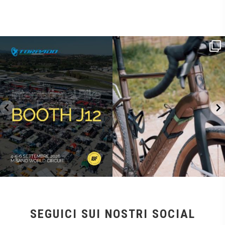
SAVE THE DATE - #IBF 2026
Kepler R è la gravel pensata per affrontare
lunghe
...
IBF sta per
...
27
0
17
1
SEGUICI SUI NOSTRI SOCIAL