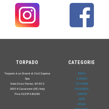
TORPADO
CATEGORIE
Torpado è un Brand di Cicli Esperia
BIKES
Spa
E-BIKES
Viale Enzo Ferrari, 8/10/12
CITY BIKE
30014 Cavarzere (VE) Italy
FOLDABLE
P.iva 02291540280
JUNIOR
MTB
ROAD