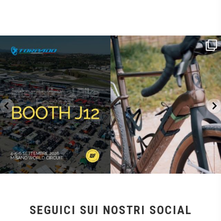
SAVE THE DATE - #IBF 2026
Kepler R è la gravel pensata per affrontare
lunghe
...
IBF sta per
...
26
0
8
0
SEGUICI SUI NOSTRI SOCIAL