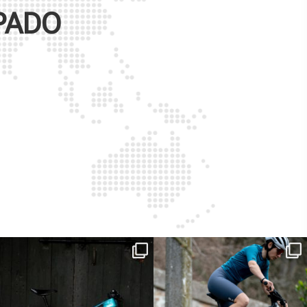
PADO
ReNero R è stata sviluppata per offrire
...
Ieri erano distanze. Oggi con Xanto S
sono
...
149
0
25
0