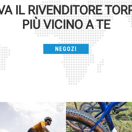
VA IL RIVENDITORE
TOR
PIÙ VICINO A TE
NEGOZI
Parte dalla strada, continua sulla ghiaia,
Torpado ai Campionati Italiani XCO & E-
non
...
MTB
...
24
2
116
1