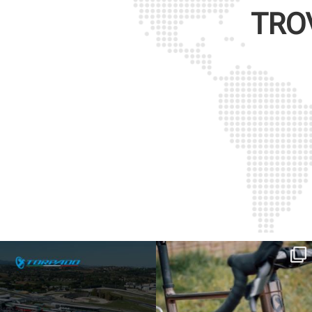
TRO
SAVE THE DATE - #IBF 2026
Kepler R è la gravel pensata per affrontare
lunghe
...
IBF sta per
...
27
0
17
1