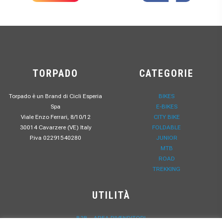
TORPADO
CATEGORIE
Torpado è un Brand di Cicli Esperia
BIKES
Spa
E-BIKES
Viale Enzo Ferrari, 8/10/12
CITY BIKE
30014 Cavarzere (VE) Italy
FOLDABLE
P.iva 02291540280
JUNIOR
MTB
ROAD
TREKKING
UTILITÀ
B2B – AREA RIVENDITORI