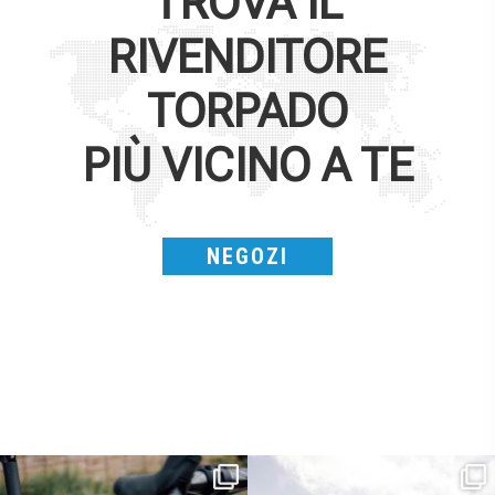
TROVA IL
RIVENDITORE
TORPADO
PIÙ VICINO A TE
NEGOZI
Kepler R è la gravel pensata per affrontare
Parte dalla strada, continua sulla ghiaia,
lunghe
...
non
...