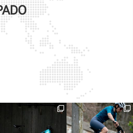
PADO
ReNero R è stata sviluppata per offrire
...
Ieri erano distanze. Oggi con Xanto S
sono
...
149
0
25
0