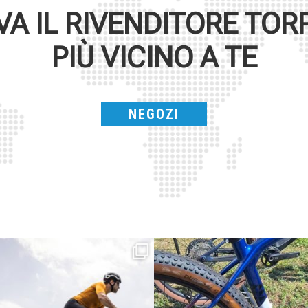
VA IL RIVENDITORE
TOR
PIÙ VICINO A TE
NEGOZI
Parte dalla strada, continua sulla ghiaia,
Torpado ai Campionati Italiani XCO & E-
non
...
MTB
...
24
2
116
1