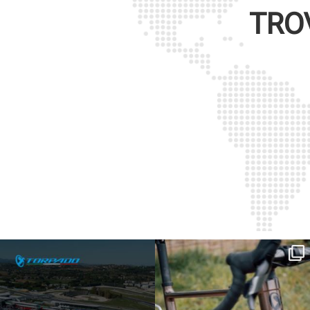
TRO
SAVE THE DATE - #IBF 2026
Kepler R è la gravel pensata per affrontare
lunghe
...
IBF sta per
...
27
0
17
1