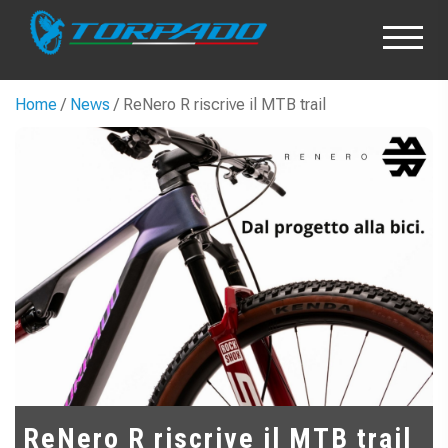
Home
/
News
/ ReNero R riscrive il MTB trail
ReNero R riscrive il MTB trail