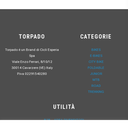
TORPADO
CATEGORIE
Torpado è un Brand di Cicli Esperia
BIKES
Spa
E-BIKES
Viale Enzo Ferrari, 8/10/12
CITY BIKE
30014 Cavarzere (VE) Italy
FOLDABLE
P.iva 02291540280
JUNIOR
MTB
ROAD
TREKKING
UTILITÀ
B2B – AREA RIVENDITORI
PRIVACY POLICY