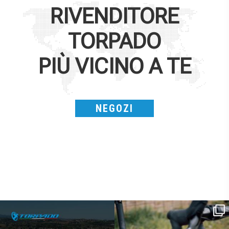
RIVENDITORE
TORPADO
PIÙ VICINO A TE
NEGOZI
SAVE THE DATE - #IBF 2026
Kepler R è la gravel pensata per affrontare
lunghe
...
IBF sta per
...