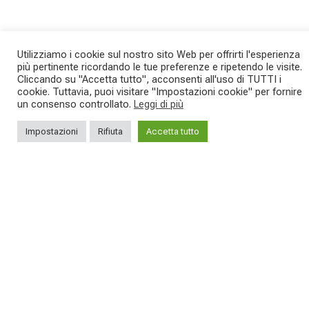
Utilizziamo i cookie sul nostro sito Web per offrirti l'esperienza
più pertinente ricordando le tue preferenze e ripetendo le visite.
Cliccando su "Accetta tutto", acconsenti all'uso di TUTTI i
cookie. Tuttavia, puoi visitare "Impostazioni cookie" per fornire
un consenso controllato.
Leggi di più
SAVE THE DATE - #IBF 2026
Kepler R è la gravel pensata per affrontare
lunghe
...
Impostazioni
Rifiuta
Accetta tutto
IBF sta per
...
27
0
17
1