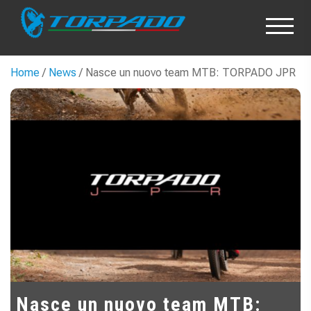
Home
/
News
/ Nasce un nuovo team MTB: TORPADO JPR
Nasce un nuovo team MTB: