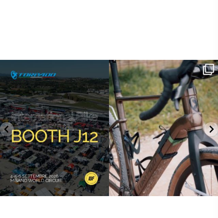
SAVE THE DATE - #IBF 2026
Kepler R è la gravel pensata per affrontare
lunghe
...
IBF sta per
...
27
0
17
1