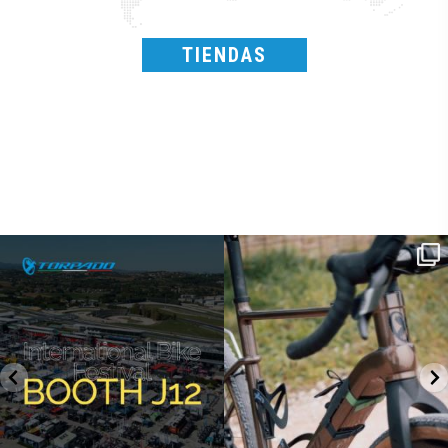
TIENDAS
SAVE THE DATE - #IBF 2026
Kepler R è la gravel pensata per affrontare
lunghe
...
IBF sta per
...
27
0
17
1