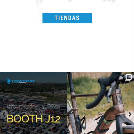
TIENDAS
SAVE THE DATE - #IBF 2026
Kepler R è la gravel pensata per affrontare
lunghe
...
IBF sta per
...
28
0
18
1