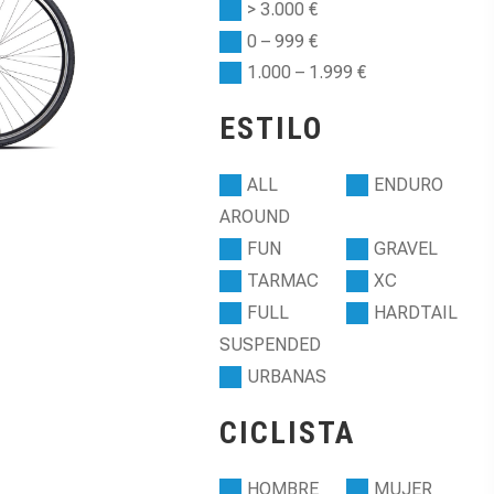
> 3.000 €
0 – 999 €
1.000 – 1.999 €
ESTILO
ALL
ENDURO
AROUND
FUN
GRAVEL
TARMAC
XC
FULL
HARDTAIL
SUSPENDED
URBANAS
CICLISTA
HOMBRE
MUJER