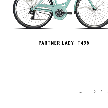
PARTNER LADY- T436
←
1
2
3