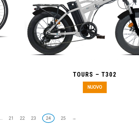
TOURS – T302
NUOVO
…
21
22
23
24
25
→