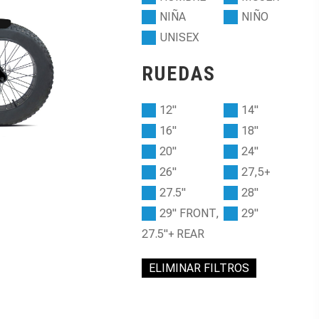
NIÑA
NIÑO
UNISEX
RUEDAS
12"
14"
16"
18"
20"
24"
26"
27,5+
27.5"
28"
29" FRONT,
29"
27.5"+ REAR
ELIMINAR FILTROS