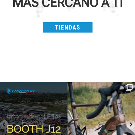
MÁS CERCANO A TI
TIENDAS
SAVE THE DATE - #IBF 2026
Kepler R è la gravel pensata per affrontare
lunghe
...
IBF sta per
...
26
0
8
0