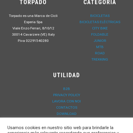
TORPADO
CATEGORÍA
Torpado es una Marca de Cicli
BICICLETAS
Esperia Spa
BICICLETAS ELÉCTRICAS
Viale Enzo Ferrari, 8/10/12
CITY BIKE
30014 Cavarzere (VE) Italy
FOLDABLE
P.iva 02291540280
JUNIOR
MTB
ROAD
TREKKING
UTILIDAD
B2B
PRIVACY POLICY
LAVORA CON NOI
CONTACTOS
DOWNLOAD
NOVEDADES
REGISTRO DE GARANTÍA
Usamos cookies en nuestro sitio web para brindarle la