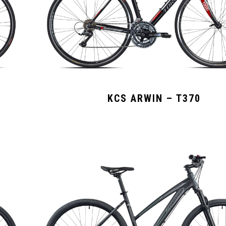
KCS ARWIN – T370