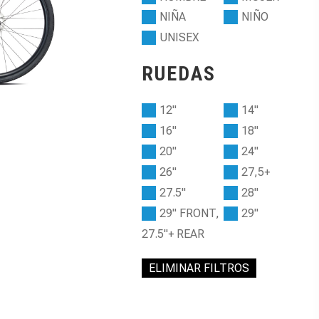
NIÑA
NIÑO
UNISEX
RUEDAS
12"
14"
16"
18"
20"
24"
26"
27,5+
27.5"
28"
29" FRONT,
29"
27.5"+ REAR
ELIMINAR FILTROS