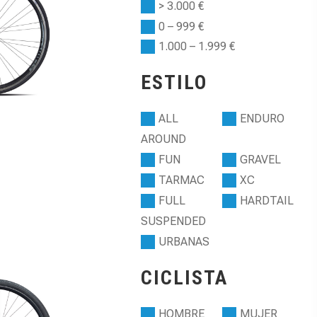
> 3.000 €
0 – 999 €
1.000 – 1.999 €
ESTILO
ALL
ENDURO
AROUND
FUN
GRAVEL
TARMAC
XC
FULL
HARDTAIL
SUSPENDED
URBANAS
CICLISTA
HOMBRE
MUJER