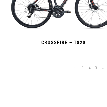
CROSSFIRE – T820
←
1
2
3
…