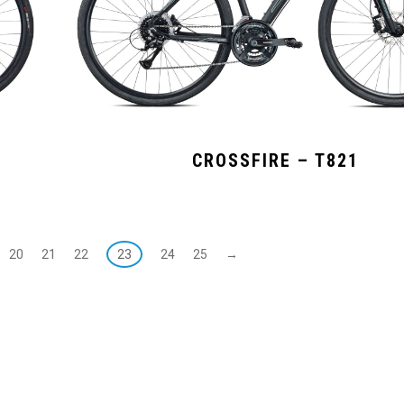
CROSSFIRE – T821
20
21
22
23
24
25
→