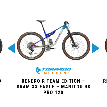
0
RENERO R TEAM EDITION –
R
SRAM XX EAGLE – MANITOU R8
PRO 120