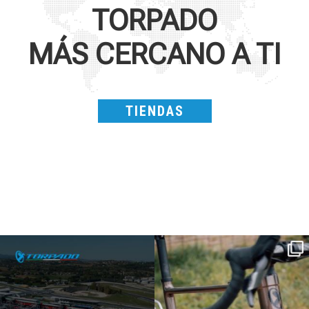
TORPADO
MÁS CERCANO A TI
TIENDAS
SAVE THE DATE - #IBF 2026
Kepler R è la gravel pensata per affrontare
lunghe
...
IBF sta per
...
27
0
17
1