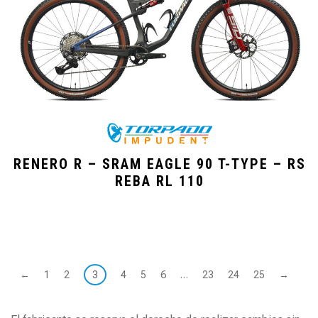
RENERO R – SRAM EAGLE 90 T-TYPE – RS
REBA RL 110
←
1
2
3
4
5
6
…
23
24
25
→