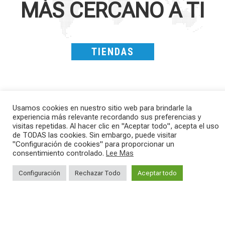
MÁS CERCANO A TI
TIENDAS
Usamos cookies en nuestro sitio web para brindarle la
experiencia más relevante recordando sus preferencias y
visitas repetidas. Al hacer clic en "Aceptar todo", acepta el uso
de TODAS las cookies. Sin embargo, puede visitar
"Configuración de cookies" para proporcionar un
SAVE THE DATE - #IBF 2026
Kepler R è la gravel pensata per affrontare
consentimiento controlado.
Lee Mas
lunghe
...
IBF sta per
...
Configuración
Rechazar Todo
Aceptar todo
27
0
17
1