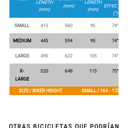
LENGTH
LENGTH
(mm)
EFFECTIVE
(mm)
(mm)
(°)
SMALL
415
560
95
74°
MEDIUM
445
594
95
74°
LARGE
490
622
105
74°
X-
520
648
115
75°
LARGE
SIZE / BIKER HEIGHT
SMALL / 164 - 172 cm
OTRAS BICICLETAS QUE PODRÍAN