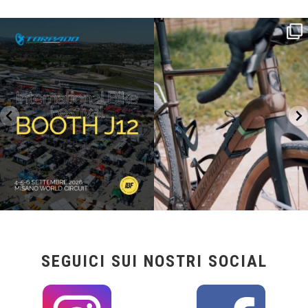
SAVE THE DATE - #IBF 2026
Kepler R è la gravel pensata per affrontare
lunghe
...
IBF sta per
...
26
0
17
1
SEGUICI SUI NOSTRI SOCIAL