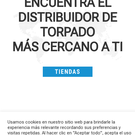
ENCUENTRA EL
DISTRIBUIDOR DE
TORPADO
MÁS CERCANO A TI
TIENDAS
Usamos cookies en nuestro sitio web para brindarle la
experiencia más relevante recordando sus preferencias y
Kepler R è la gravel pensata per affrontare
Parte dalla strada, continua sulla ghiaia,
visitas repetidas. Al hacer clic en "Aceptar todo", acepta el uso
lunghe
...
non
...