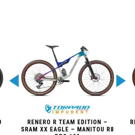
0
RENERO R TEAM EDITION –
R
SRAM XX EAGLE – MANITOU R8