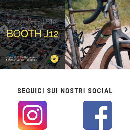
IBF sta per
...
27
0
17
1
SEGUICI SUI NOSTRI SOCIAL