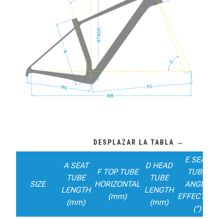
E SEAT
A SEAT
D HEAD
F TOP TUBE
TUBE
TUBE
TUBE
SIZE
HORIZONTAL
ANGLE
LENGTH
LENGTH
(mm)
EFFECTIVE
(mm)
(mm)
(°)