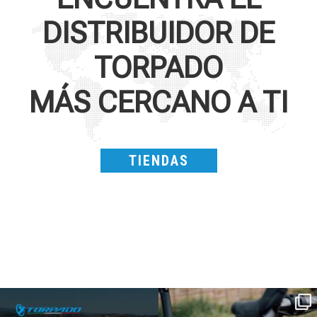
DISTRIBUIDOR DE
TORPADO
MÁS CERCANO A TI
TIENDAS
SAVE THE DATE - #IBF 2026
Kepler R è la gravel pensata per affrontare
lunghe
...