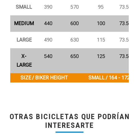
SMALL
390
570
95
73.5°
MEDIUM
440
600
100
73.5°
LARGE
490
630
115
73.5°
X-
540
650
125
73.5°
LARGE
SIZE / BIKER HEIGHT
SMALL / 164 - 172 cm
OTRAS BICICLETAS QUE PODRÍAN
INTERESARTE