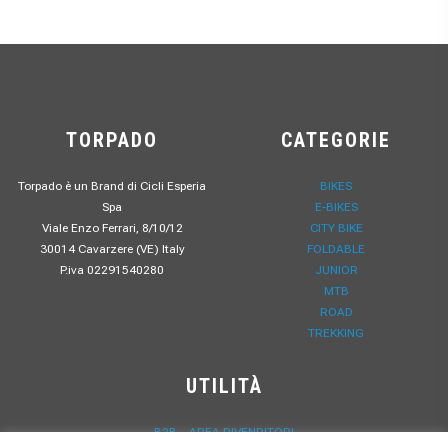
TORPADO
CATEGORIE
Torpado è un Brand di Cicli Esperia
BIKES
Spa
E-BIKES
Viale Enzo Ferrari, 8/10/12
CITY BIKE
30014 Cavarzere (VE) Italy
FOLDABLE
P.iva 02291540280
JUNIOR
MTB
ROAD
TREKKING
UTILITÀ
B2B – AREA RIVENDITORI