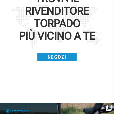
RIVENDITORE
TORPADO
PIÙ VICINO A TE
NEGOZI
SAVE THE DATE - #IBF 2026
Kepler R è la gravel pensata per affrontare
lunghe
...
IBF sta per
...