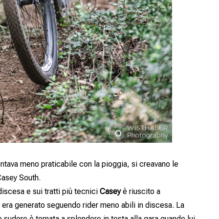
ntava meno praticabile con la pioggia, si creavano le
 Casey South.
iscesa e sui tratti più tecnici
Casey
è riuscito a
era generato seguendo rider meno abili in discesa. La
e sudore è tornata a splendere in testa alla gara quando lui