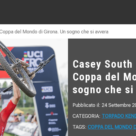
 Coppa del Mondo di Girona. Un sogno che si avvera
Casey South 
Coppa del Mo
sogno che si
Pubblicato il: 24 Settembre 
CATEGORIA:
TORPADO KEN
TAGS:
COPPA DEL MONDO D