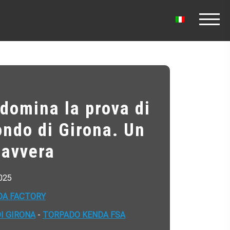
domina la prova di
ndo di Girona. Un
 avvera
2025
DA FACTORY
I GIRONA
-
TORPADO KENDA FSA