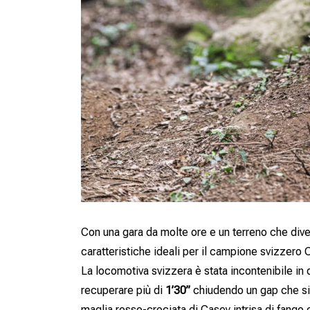
Con una gara da molte ore e un terreno che dive
caratteristiche ideali per il campione svizzero
La locomotiva svizzera è stata incontenibile in d
recuperare più di
1’30”
chiudendo un gap che si 
maglia rosso-crociata di Casey intrisa di fango 