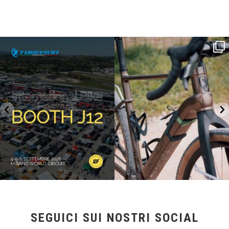
SAVE THE DATE - #IBF 2026
Kepler R è la gravel pensata per affrontare
lunghe
...
IBF sta per
...
28
0
18
1
SEGUICI SUI NOSTRI SOCIAL