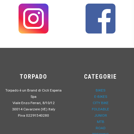
TORPADO
CATEGORIE
Torpado è un Brand di Cicli Esperia
BIKES
Spa
E-BIKES
Viale Enzo Ferrari, 8/10/12
CITY BIKE
30014 Cavarzere (VE) Italy
FOLDABLE
P.iva 02291540280
JUNIOR
MTB
ROAD