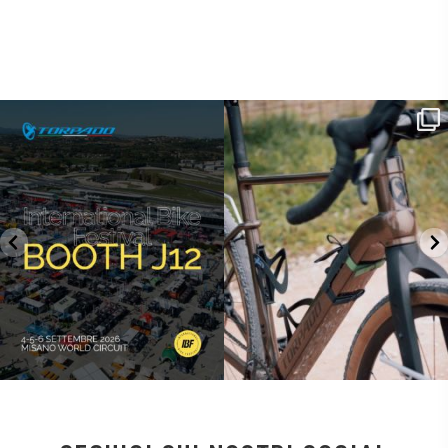
SAVE THE DATE - #IBF 2026
Kepler R è la gravel pensata per affrontare
lunghe
...
IBF sta per
...
27
0
17
1