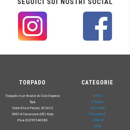
SEGUICI SUI NOSTRI SOCIAL
TORPADO
CATEGORIE
Torpado è un Brand di Cicli Esperia
BIKES
Spa
E-BIKES
Viale Enzo Ferrari, 8/10/12
CITY BIKE
30014 Cavarzere (VE) Italy
FOLDABLE
P.iva 02291540280
JUNIOR
MTB