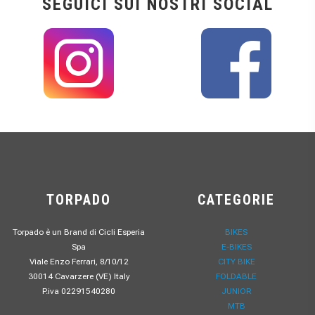
SEGUICI SUI NOSTRI SOCIAL
TORPADO
CATEGORIE
Torpado è un Brand di Cicli Esperia
BIKES
Spa
E-BIKES
Viale Enzo Ferrari, 8/10/12
CITY BIKE
30014 Cavarzere (VE) Italy
FOLDABLE
P.iva 02291540280
JUNIOR
MTB