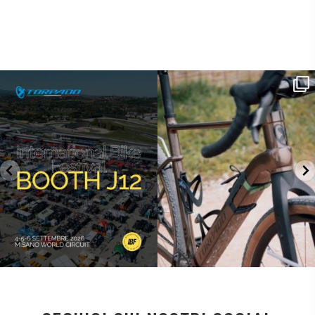
SAVE THE DATE - #IBF 2026
Kepler R è la gravel pensata per affrontare
lunghe
...
IBF sta per
...
27
0
17
1