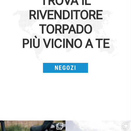
TROVA IL
RIVENDITORE
TORPADO
PIÙ VICINO A TE
NEGOZI
Kepler R è la gravel pensata per affrontare
Parte dalla strada, continua sulla ghiaia,
lunghe
...
non
...