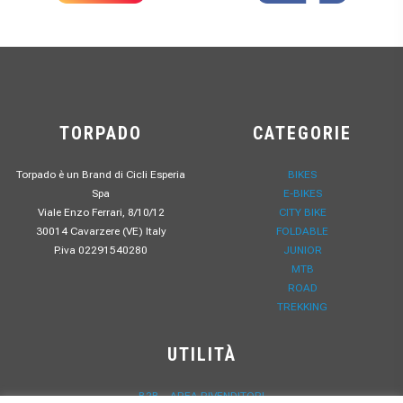
TORPADO
CATEGORIE
Torpado è un Brand di Cicli Esperia
BIKES
Spa
E-BIKES
Viale Enzo Ferrari, 8/10/12
CITY BIKE
30014 Cavarzere (VE) Italy
FOLDABLE
P.iva 02291540280
JUNIOR
MTB
ROAD
TREKKING
UTILITÀ
B2B – AREA RIVENDITORI