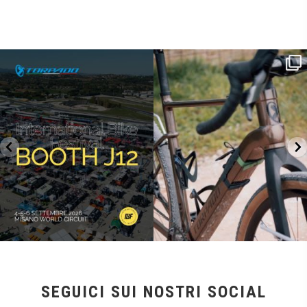
SAVE THE DATE - #IBF 2026
Kepler R è la gravel pensata per affrontare
lunghe
...
IBF sta per
...
26
0
17
1
SEGUICI SUI NOSTRI SOCIAL