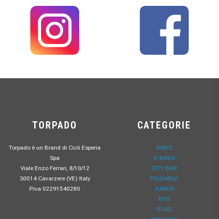
TORPADO
CATEGORIE
Torpado è un Brand di Cicli Esperia
BIKES
Spa
E-BIKES
Viale Enzo Ferrari, 8/10/12
CITY BIKE
30014 Cavarzere (VE) Italy
FOLDABLE
P.iva 02291540280
JUNIOR
MTB
ROAD