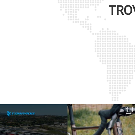
TRO
SAVE THE DATE - #IBF 2026
Kepler R è la gravel pensata per affrontare
lunghe
...
IBF sta per
...
26
0
17
1