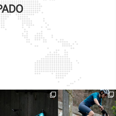
PADO
ReNero R è stata sviluppata per offrire
...
Ieri erano distanze. Oggi con Xanto S
sono
...
149
0
25
0