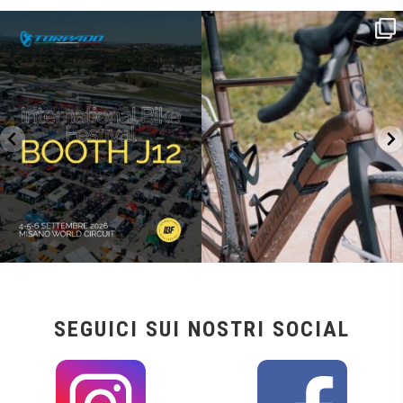
SAVE THE DATE - #IBF 2026
Kepler R è la gravel pensata per affrontare
lunghe
...
IBF sta per
...
28
0
18
1
SEGUICI SUI NOSTRI SOCIAL