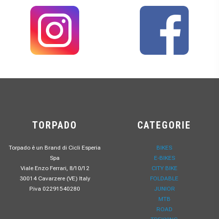
TORPADO
CATEGORIE
Torpado è un Brand di Cicli Esperia
BIKES
Spa
E-BIKES
Viale Enzo Ferrari, 8/10/12
CITY BIKE
30014 Cavarzere (VE) Italy
FOLDABLE
P.iva 02291540280
JUNIOR
MTB
ROAD