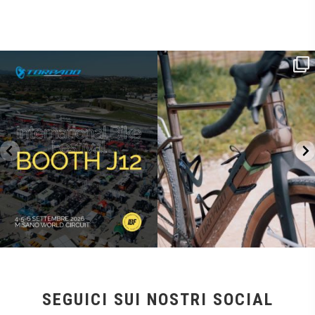
SAVE THE DATE - #IBF 2026
Kepler R è la gravel pensata per affrontare
lunghe
...
IBF sta per
...
27
0
17
1
SEGUICI SUI NOSTRI SOCIAL