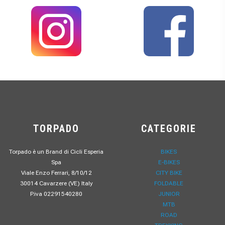
TORPADO
CATEGORIE
Torpado è un Brand di Cicli Esperia
BIKES
Spa
E-BIKES
Viale Enzo Ferrari, 8/10/12
CITY BIKE
30014 Cavarzere (VE) Italy
FOLDABLE
P.iva 02291540280
JUNIOR
MTB
ROAD