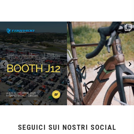
SAVE THE DATE - #IBF 2026
Kepler R è la gravel pensata per affrontare
lunghe
...
IBF sta per
...
26
0
14
1
SEGUICI SUI NOSTRI SOCIAL