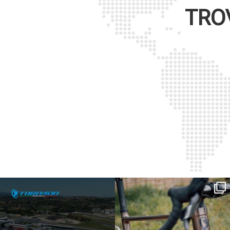
TRO
SAVE THE DATE - #IBF 2026
Kepler R è la gravel pensata per affrontare
lunghe
...
IBF sta per
...
26
0
17
1