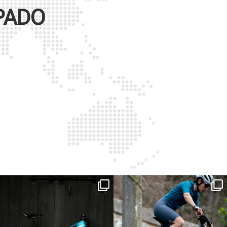
PADO
ReNero R è stata sviluppata per offrire
...
Ieri erano distanze. Oggi con Xanto S
sono
...
149
0
25
0