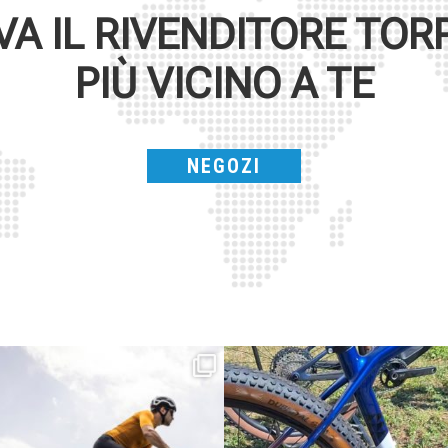
VA IL RIVENDITORE
TOR
PIÙ VICINO A TE
NEGOZI
Parte dalla strada, continua sulla ghiaia,
Torpado ai Campionati Italiani XCO & E-
non
...
MTB
...
24
2
116
1