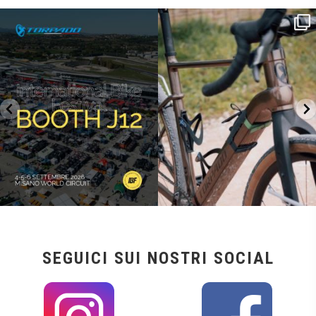
SAVE THE DATE - #IBF 2026
Kepler R è la gravel pensata per affrontare
lunghe
...
IBF sta per
...
27
0
17
1
SEGUICI SUI NOSTRI SOCIAL