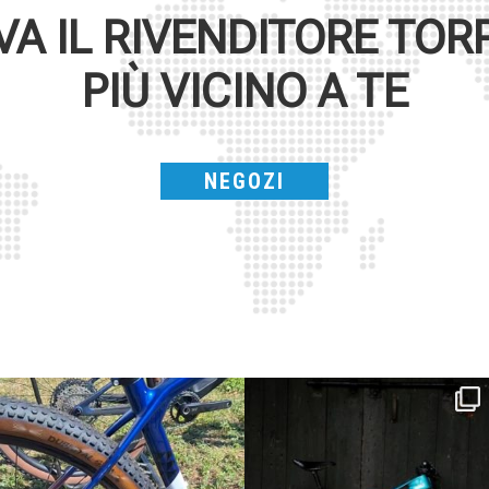
VA IL RIVENDITORE
TOR
PIÙ VICINO A TE
NEGOZI
Torpado ai Campionati Italiani XCO & E-
ReNero R è stata sviluppata per offrire
...
MTB
...
148
0
116
1