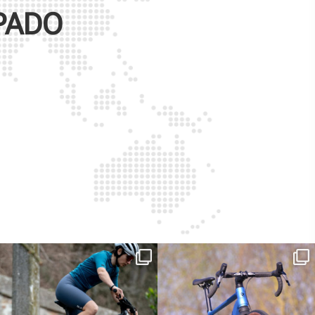
PADO
Ieri erano distanze. Oggi con Xanto S
Ogni strada racconta una storia.
sono
...
Con Kepler
...
25
0
26
0