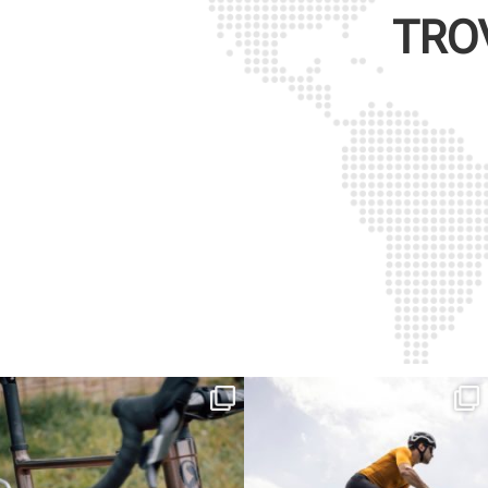
TRO
Kepler R è la gravel pensata per affrontare
Parte dalla strada, continua sulla ghiaia,
lunghe
...
non
...
26
0
23
2