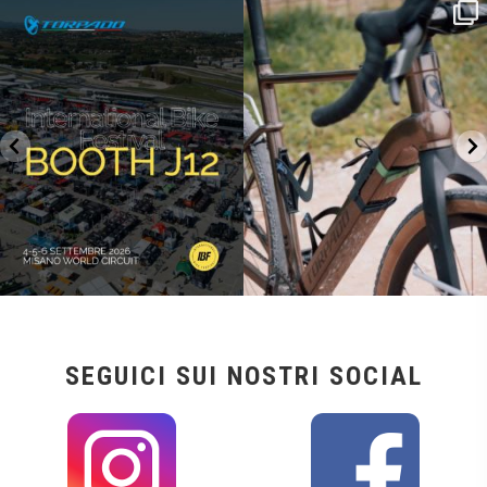
SAVE THE DATE - #IBF 2026
Kepler R è la gravel pensata per affrontare
lunghe
...
IBF sta per
...
26
0
17
1
SEGUICI SUI NOSTRI SOCIAL