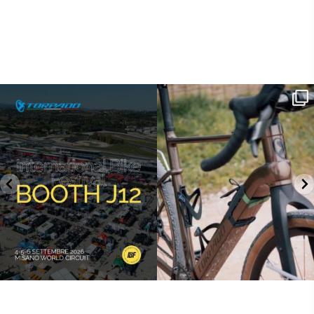
SAVE THE DATE - #IBF 2026
Kepler R è la gravel pensata per affrontare
lunghe
...
IBF sta per
...
26
0
14
1